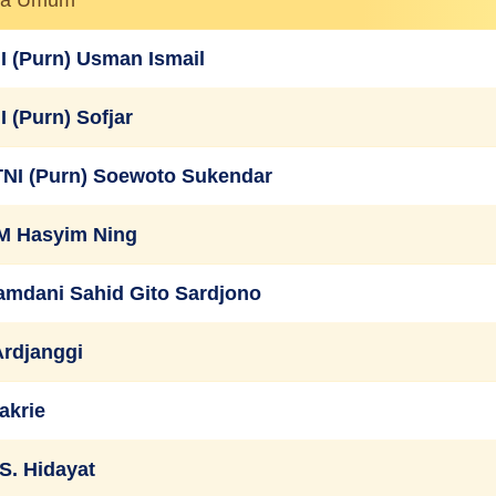
I (Purn) Usman Ismail
I (Purn) Sofjar
TNI (Purn) Soewoto Sukendar
.M Hasyim Ning
kamdani Sahid Gito Sardjono
 Ardjanggi
akrie
. Hidayat