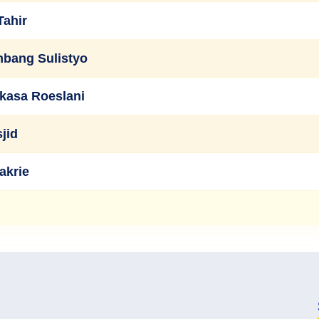
Tahir
bang Sulistyo
kasa Roeslani
jid
akrie