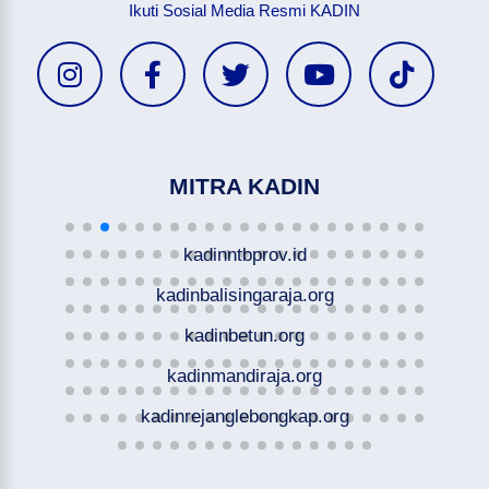
Ikuti Sosial Media Resmi KADIN
MITRA KADIN
kadinntbprov.id
kadinbalisingaraja.org
kadinbetun.org
kadinmandiraja.org
kadinrejanglebongkap.org