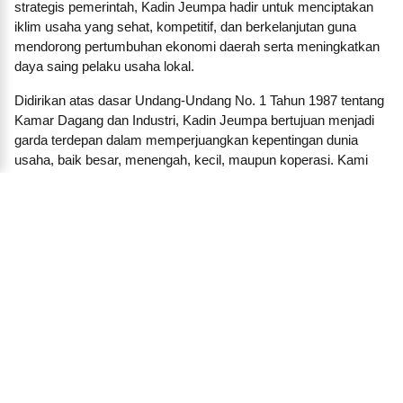
strategis pemerintah, Kadin Jeumpa hadir untuk menciptakan
iklim usaha yang sehat, kompetitif, dan berkelanjutan guna
mendorong pertumbuhan ekonomi daerah serta meningkatkan
daya saing pelaku usaha lokal.
Didirikan atas dasar Undang-Undang No. 1 Tahun 1987 tentang
Kamar Dagang dan Industri, Kadin Jeumpa bertujuan menjadi
garda terdepan dalam memperjuangkan kepentingan dunia
usaha, baik besar, menengah, kecil, maupun koperasi. Kami
membangun jaringan dan kemitraan strategis antara pengusaha
dengan pemerintah daerah, lembaga pendidikan, lembaga
keuangan, investor, dan pelaku ekonomi lainnya.
Dalam menjalankan fungsinya, KADIN Jeumpa aktif
menyelenggarakan pelatihan, seminar, forum bisnis, dan
program-program inkubasi untuk mendorong lahirnya
wirausaha baru. Kami juga berperan penting dalam
menyampaikan aspirasi dunia usaha kepada pembuat
kebijakan, termasuk memberikan masukan terhadap regulasi
yang berdampak langsung pada sektor bisnis di daerah.